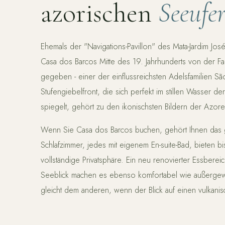
azorischen
Seeufe
Ehemals der "Navigations-Pavillon" des Mata-Jardim Jo
Casa dos Barcos Mitte des 19. Jahrhunderts von der Fam
gegeben - einer der einflussreichsten Adelsfamilien Sã
Stufengiebelfront, die sich perfekt im stillen Wasser d
spiegelt, gehört zu den ikonischsten Bildern der Azore
Wenn Sie Casa dos Barcos buchen, gehört Ihnen das 
Schlafzimmer, jedes mit eigenem En-suite-Bad, bieten bi
vollständige Privatsphäre. Ein neu renovierter Essberei
Seeblick machen es ebenso komfortabel wie außerge
gleicht dem anderen, wenn der Blick auf einen vulkanis