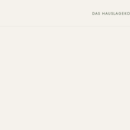
DAS HAUS
LAGE
K