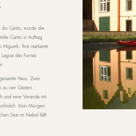
r
sé do Canto, wurde die
ilie Canto in Auftrag
o Miguels. Ihre markante
er Lagoa das Furnas
n.
gesamte Haus. Zwei
s zu vier Gästen
ch und eine Veranda mit
wöhnlich. Kein Morgen
chen See im Nebel fällt.