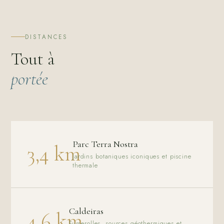
DISTANCES
Tout à
portée
Parc Terra Nostra
3,4 km
Jardins botaniques iconiques et piscine
thermale
Caldeiras
4,6 km
Fumerolles, sources géothermiques et