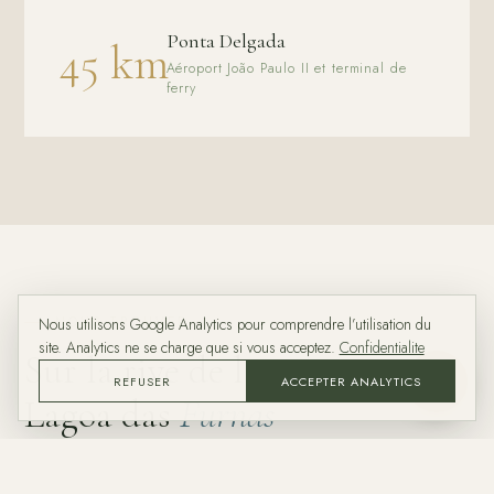
Ponta Delgada
45 km
Aéroport João Paulo II et terminal de
ferry
NOUS TROUVER
Nous utilisons Google Analytics pour comprendre l’utilisation du
site. Analytics ne se charge que si vous acceptez.
Confidentialite
Sur la rive de la
REFUSER
ACCEPTER ANALYTICS
ASK
Lagoa das
Furnas