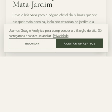
Mata-Jardim
Envia o hóspede para a página oficial de bilhetes quando
ele quer mais escolha, incluindo entradas no jardim e a
oferta de experiências atualmente ativa pelo operador.
Usamos Google Analytics para compreender a utilização do site. Só
carregamos analytics se aceitar.
Privacidade
SITE DO OPERADOR
ESCOLHA DO HÓSPEDE
RECUSAR
ACEITAR ANALYTICS
ASK
PRONTO PARA REFERRAL
ABRIR LOJA DO PARCEIRO
PRECISA DE AJUDA PRIMEIRO?
O checkout direto está deliberadamente curto nesta primeira versão. A
página já está preparada para receber mais operadores assim que cada
parceiro fornecer um URL estável e compatível com referral.