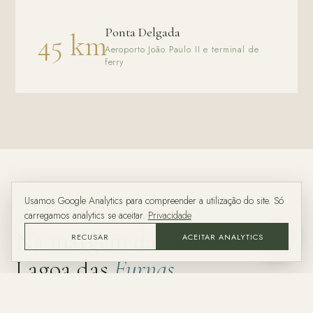
Ponta Delgada
45 km
Aeroporto João Paulo II e terminal de
ferry
Usamos Google Analytics para compreender a utilização do site. Só
COMO CHEGAR
carregamos analytics se aceitar.
Privacidade
Na margem da
RECUSAR
ACEITAR ANALYTICS
ASK
Lagoa das
Furnas