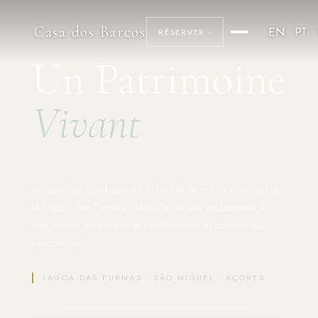
Casa dos Barcos
EN
PT
RÉSERVER -
Un Patrimoine
Vivant
Un pavillon nordique du XIXe siècle sur la rive sud de
la Lagoa das Furnas - là où la nature volcanique, le
patrimoine botanique et l'authenticité açorienne se
rencontrent.
LAGOA DAS FURNAS · SÃO MIGUEL · AÇORES