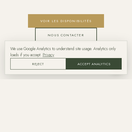
VOIR LES DISPONIBILITÉS
NOUS CONTACTER
We use Google Analytics to understand site usage. Analytics only
loads if you accept.
Privacy
REJECT
ACCEPT ANALYTICS
ASK
Casa dos Barcos
Rive Sud de la Lagoa das Furnas · 9675-090 Furnas
São Miguel, Açores · Portugal
LA MAISON
SITUATION
CONTACT
CONFIDENTIALITE
RÉSERVER