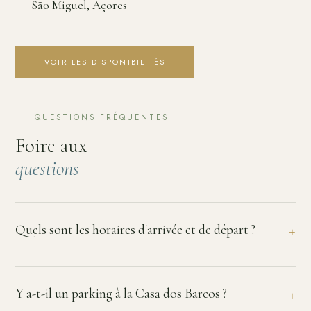
São Miguel, Açores
VOIR LES DISPONIBILITÉS
QUESTIONS FRÉQUENTES
Foire aux
questions
Quels sont les horaires d'arrivée et de départ ?
L'arrivée est à partir de 15h00 et le départ jusqu'à 11h00. Si vous
avez besoin de déposer vos bagages plus tôt ou de partir plus tard,
Y a-t-il un parking à la Casa dos Barcos ?
contactez-nous et nous ferons notre possible pour vous accommoder.