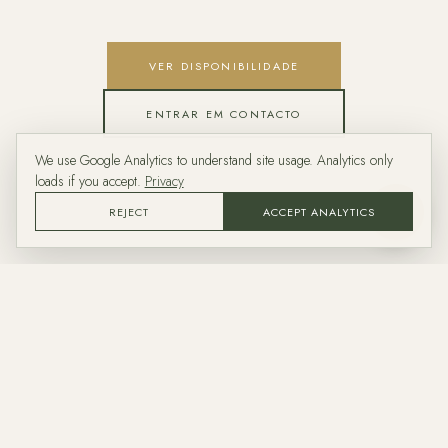
VER DISPONIBILIDADE
ENTRAR EM CONTACTO
We use Google Analytics to understand site usage. Analytics only
loads if you accept.
Privacy
REJECT
ACCEPT ANALYTICS
ASK
Casa dos Barcos
Margem Sul da Lagoa das Furnas · 9675-090 Furnas
São Miguel, Açores · Portugal
A CASA
LOCALIZAÇÃO
CONTACTO
PRIVACIDADE
RESERVAR