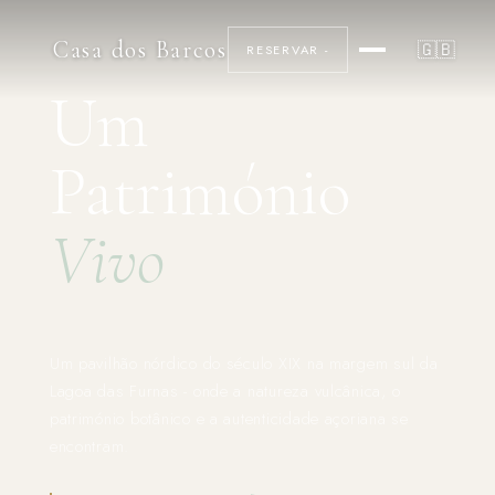
Casa dos Barcos
🇬🇧
RESERVAR -
Um
Património
Vivo
Um pavilhão nórdico do século XIX na margem sul da
Lagoa das Furnas - onde a natureza vulcânica, o
património botânico e a autenticidade açoriana se
encontram.